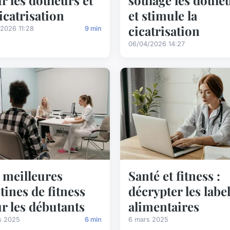
cicatrisation
et stimule la
cicatrisation
/2026 11:28
9 min
06/04/2026 14:27
Santé et fitness :
 meilleures
décrypter les labe
tines de fitness
alimentaires
r les débutants
6 mars 2025
s 2025
6 min