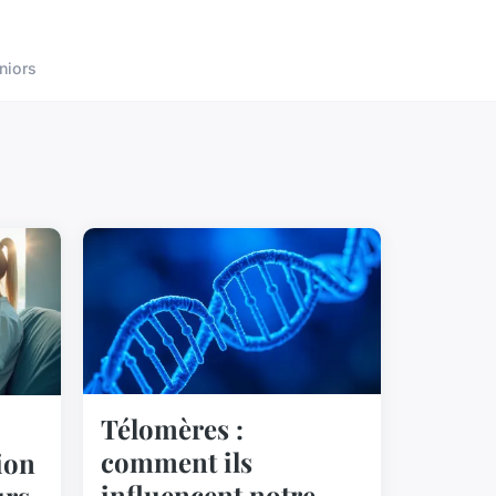
niors
Télomères :
comment ils
ion
influencent notre
urs