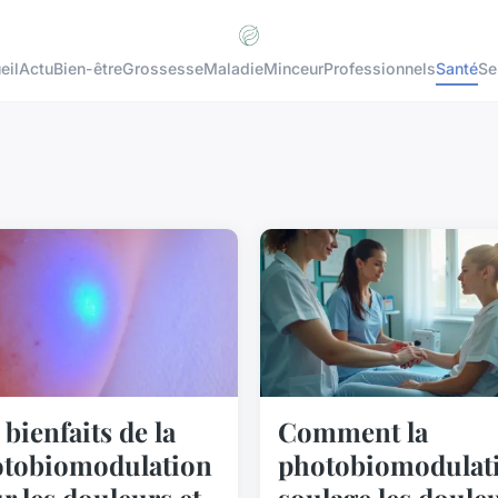
eil
Actu
Bien-être
Grossesse
Maladie
Minceur
Professionnels
Santé
Se
 bienfaits de la
Comment la
tobiomodulation
photobiomodulat
r les douleurs et
soulage les doule