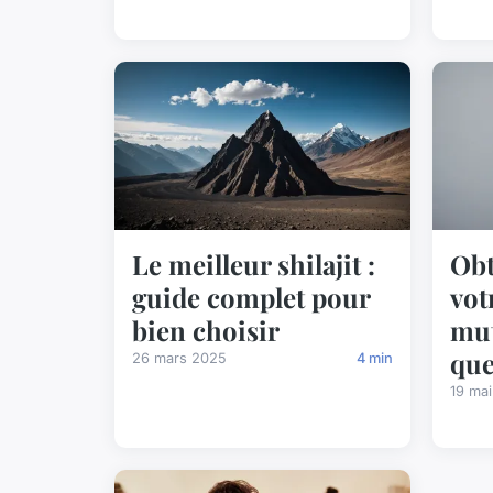
Le meilleur shilajit :
Obt
guide complet pour
vot
bien choisir
mut
que
26 mars 2025
4 min
19 ma