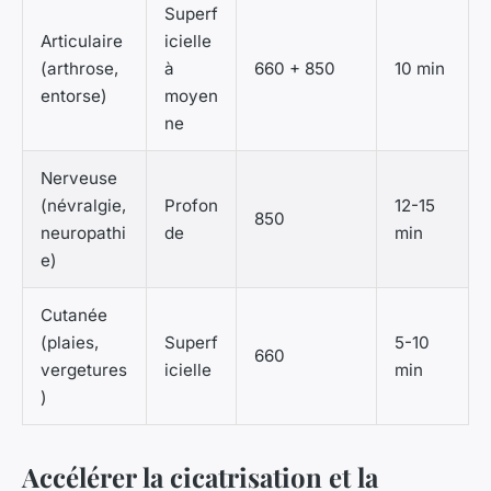
Superf
Articulaire
icielle
(arthrose,
à
660 + 850
10 min
entorse)
moyen
ne
Nerveuse
(névralgie,
Profon
12-15
850
neuropathi
de
min
e)
Cutanée
(plaies,
Superf
5-10
660
vergetures
icielle
min
)
Accélérer la cicatrisation et la