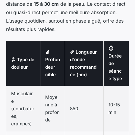
distance de
15 à 30 cm
de la peau. Le contact direct
ou quasi-direct permet une meilleure absorption.
L’usage quotidien, surtout en phase aiguë, offre des
résultats plus rapides.
⏱️
🔬
📏 Longueur
Durée
🩺 Type de
Profon
d'onde
de
douleur
deur
recommand
séanc
cible
ée (nm)
e type
Musculair
Moye
e
nne à
10-15
(courbatur
850
profon
min
es,
de
crampes)