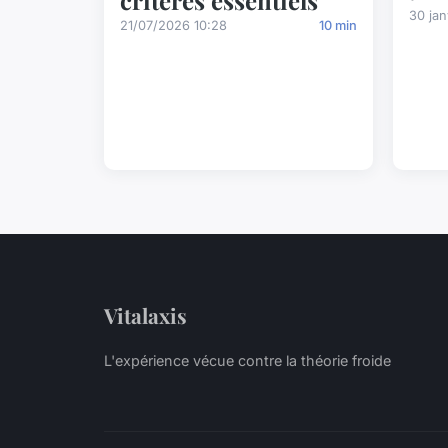
30 jan
21/07/2026 10:28
10 min
Vitalaxis
L'expérience vécue contre la théorie froide