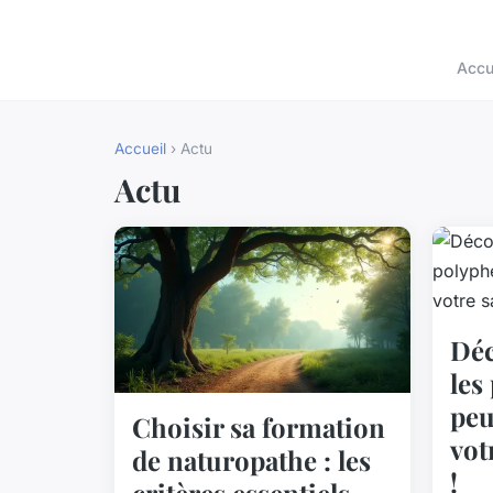
Accu
Accueil
› Actu
Actu
Dé
les
peu
Choisir sa formation
vot
de naturopathe : les
!
critères essentiels