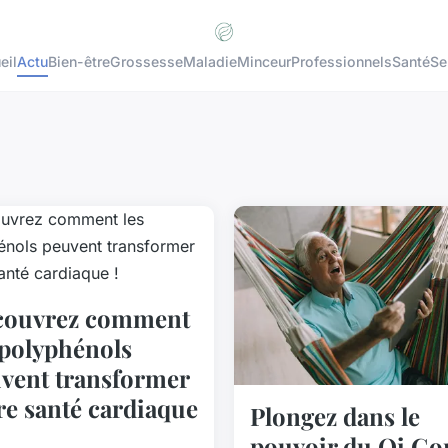
eil
Actu
Bien-être
Grossesse
Maladie
Minceur
Professionnels
Santé
Se
couvrez comment
 polyphénols
vent transformer
re santé cardiaque
Plongez dans le
pouvoir du Qi Go