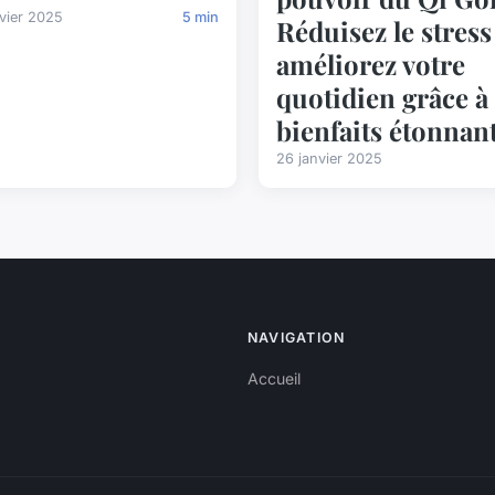
vier 2025
5 min
Réduisez le stress
améliorez votre
quotidien grâce à
bienfaits étonnan
26 janvier 2025
NAVIGATION
Accueil