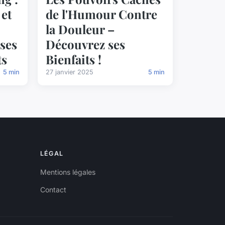
 et
de l'Humour Contre
la Douleur –
 ses
Découvrez ses
ts
Bienfaits !
5 min
27 janvier 2025
5 min
LÉGAL
Mentions légales
Contact