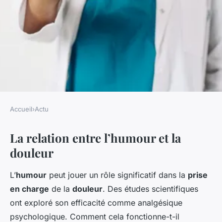
Accueil
›
Actu
ACTU
La relation entre l’humour et la
Rire pour Soulager : Les
douleur
Pouvoirs Cachés de l'Humour
Contre la Douleur –
L’
humour
peut jouer un rôle significatif dans la
prise
Découvrez ses Bienfaits !
en charge
de la
douleur
. Des études scientifiques
ont exploré son efficacité comme analgésique
Zélie
•
27 janvier 2025
•
5 min de lecture
psychologique. Comment cela fonctionne-t-il