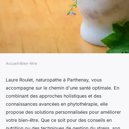
Accueil
›
Bien-être
BIEN-ÊTRE
Laure roulet : votre
Laure Roulet, naturopathe à Parthenay, vous
accompagne sur le chemin d'une santé optimale. En
naturopathe à parthenay pour
combinant des approches holistiques et des
une santé optimale
connaissances avancées en phytothérapie, elle
propose des solutions personnalisées pour améliorer
Zélie
•
14 mars 2025
•
3 min de lecture
votre bien-être. Que ce soit pour des conseils en
nutrition ou des techniques de gestion du stress, son