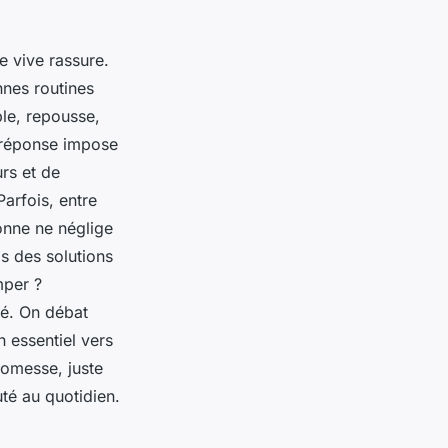
e vive rassure.
nnes routines
ble, repousse,
a réponse impose
rs et de
Parfois, entre
sonne ne néglige
ais des solutions
mper ?
té. On débat
 essentiel vers
romesse, juste
té au quotidien.