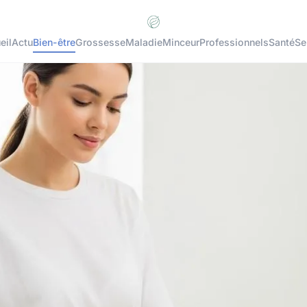
eil
Actu
Bien-être
Grossesse
Maladie
Minceur
Professionnels
Santé
Se