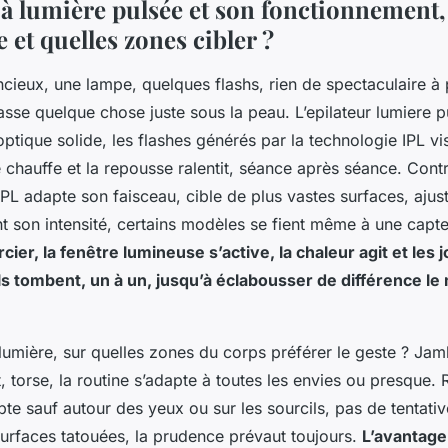
 à lumière pulsée et son fonctionnement,
 et quelles zones cibler ?
ncieux, une lampe, quelques flashs, rien de spectaculaire à
passe quelque chose juste sous la peau. L’epilateur lumiere 
optique solide, les flashes générés par la technologie IPL vi
e chauffe et la repousse ralentit, séance après séance. Cont
l IPL adapte son faisceau, cible de plus vastes surfaces, ajus
 son intensité, certains modèles se fient même à une capte
cier, la fenêtre lumineuse s’active, la chaleur agit et les j
ils tombent, un à un, jusqu’à éclabousser de différence le 
lumière, sur quelles zones du corps préférer le geste ? Jam
t, torse, la routine s’adapte à toutes les envies ou presque. 
pte sauf autour des yeux ou sur les sourcils, pas de tentativ
rfaces tatouées, la prudence prévaut toujours.
L’avantage