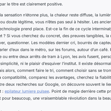
ar le titre est clairement positive.
a sensation n’étonne plus, la chaleur reste diffuse, la lumièr
 ou doute légitime, vous n’êtes pas seul à hésiter. Les ancie
technologie prend place. Est-ce la fin de ce cycle intermina
et ? Si vous cherchez du concret, des preuves tangibles, l
ver, questionner. Les modèles dernier cri, bourrés de capteu
arler d’eux dans le métro, sur les forums, autour d’un café. 
le ou entre deux arrêts de tram à Lyon, les avis fusent, per
simplicité, ni le plaisir d’esquiver l’institut. Il existe désorm
is alors, comment faire le tri, comment choisir sans se tro
a compatibilité, comparez les avantages, cherchez la fiabili
tre deux recherches sur Google, on découvre souvent le lien
t :
epilateur lumiere pulsee
. Point de magie derrière cette p
et pour beaucoup, une vraisemblable révolution dans la beau