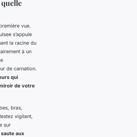
 quelle
 première vue.
pulsee s’appuie
sent la racine du
rairement à un
te
ur de carnation.
ours qui
miroir de votre
bes, bras,
Restez vigilant,
e sur
 saute aux