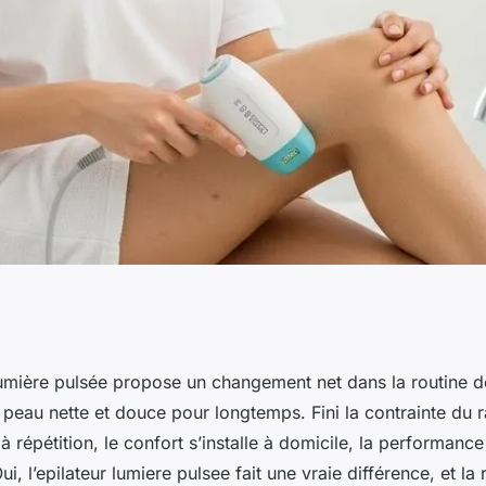
e pulsée : la
 lumière pulsée propose un changement net dans la routine d
 peau nette et douce pour longtemps. Fini la contrainte du 
ur une peau lisse
à répétition, le confort s’installe à domicile, la performance 
ui, l’epilateur lumiere pulsee fait une vraie différence, et la