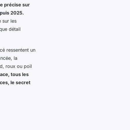
ue précise sur
epuis 2025.
 sur les
que détail
ncé ressentent un
oncée, la
d, roux ou poil
face, tous les
ces, le secret