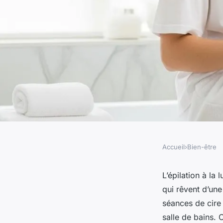
Accueil
›
Bien-être
BIEN-ÊTRE
L' épilateur à lumièr
L’épilation à la
qui rêvent d’une
solution efficace po
séances de cire 
salle de bains. O