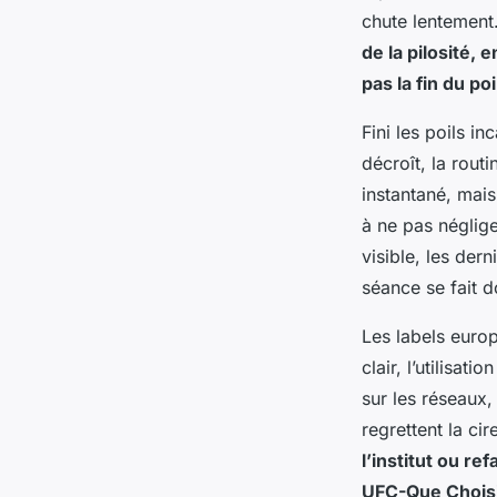
chute lentement
de la pilosité,
pas la fin du po
Fini les poils i
décroît, la rout
instantané, mais
à ne pas néglige
visible, les der
séance se fait d
Les labels euro
clair, l’utilisa
sur les réseaux,
regrettent la cir
l’institut ou re
UFC-Que Choisir