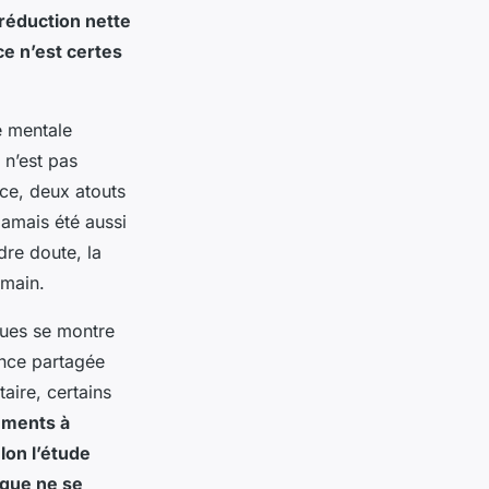
réduction nette
ce n’est certes
e mentale
 n’est pas
nce, deux atouts
jamais été aussi
dre doute, la
 main
.
gues se montre
ience partagée
aire, certains
ements à
lon l’étude
ique ne se