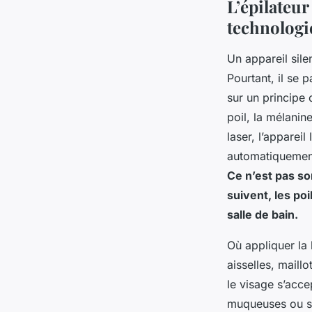
L’épilateur
technologie
Un appareil sile
Pourtant, il se 
sur un principe 
poil, la mélanin
laser, l’apparei
automatiquement
Ce n’est pas sor
suivent, les po
salle de bain.
Où appliquer la 
aisselles, maillo
le visage s’acce
muqueuses ou su