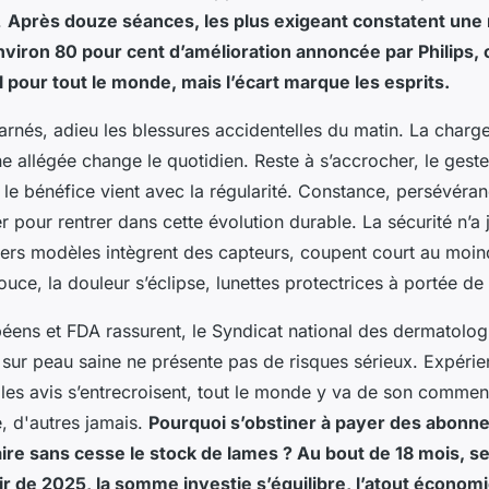
.
Après douze séances, les plus exigeant constatent une 
 environ 80 pour cent d’amélioration annoncée par Philips, 
il pour tout le monde, mais l’écart marque les esprits.
ncarnés, adieu les blessures accidentelles du matin. La charg
ine allégée change le quotidien. Reste à s’accrocher, le geste
 le bénéfice vient avec la régularité. Constance, persévéra
r pour rentrer dans cette évolution durable.
La sécurité n’a 
niers modèles intègrent des capteurs, coupent court au moin
ouce, la douleur s’éclipse, lunettes protectrices à portée de
péens et FDA rassurent, le Syndicat national des dermatolo
tion sur peau saine ne présente pas de risques sérieux. Expér
 les avis s’entrecroisent, tout le monde y va de son comment
e, d'autres jamais.
Pourquoi s’obstiner à payer des abonn
faire sans cesse le stock de lames ? Au bout de 18 mois, se
 de 2025, la somme investie s’équilibre, l’atout économ