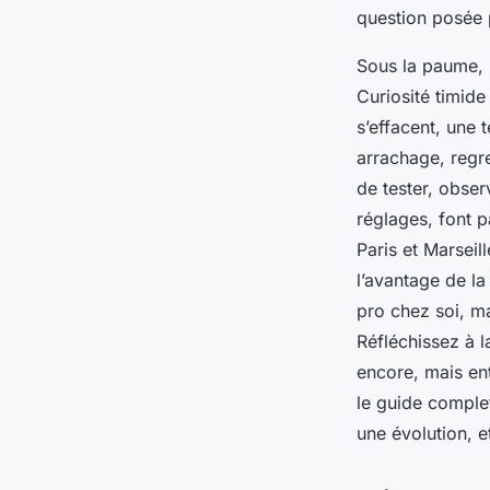
question posée p
Zélie
•
4 janvier 2026
•
10 min de lecture
Sous la paume, l
Curiosité timide
s’effacent, une 
arrachage, regr
de tester, obser
réglages, font p
Paris et Marseil
l’avantage de la 
pro chez soi, ma
Réfléchissez à l
encore, mais en
le guide comple
une évolution, 