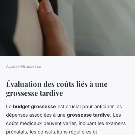
Accueil
›
Grossesse
GROSSESSE
Évaluation des coûts liés à une
Décisions financières à
grossesse tardive
prendre lorsqu'on envisage
une grossesse tardive
Le
budget grossesse
est crucial pour anticiper les
dépenses associées à une
grossesse tardive
. Les
Zélie
•
2 février 2025
•
5 min de lecture
coûts médicaux peuvent varier, incluant les examens
prénatals, les consultations régulières et