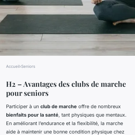
Accueil
›
Seniors
SENIORS
H2 – Avantages des clubs de marche
Les clubs de marche pour
pour seniors
seniors : avantages et
informations utiles
Participer à un
club de marche
offre de nombreux
bienfaits pour la santé
, tant physiques que mentaux.
Zélie
•
10 mars 2025
•
5 min de lecture
En améliorant l’endurance et la flexibilité, la marche
aide à maintenir une bonne condition physique chez